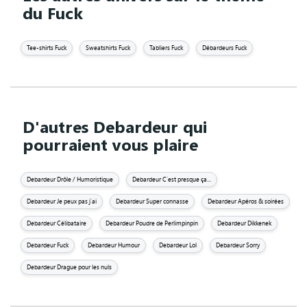
du Fuck
Tee-shirts Fuck
Sweatshirts Fuck
Tabliers Fuck
Débardeurs Fuck
D'autres Debardeur qui
pourraient vous plaire
Debardeur Drôle / Humoristique
Debardeur C'est presque ça...
Debardeur Je peux pas j'ai
Debardeur Super connasse
Debardeur Apéros & soirées
Debardeur Célibataire
Debardeur Poudre de Perlimpinpin
Debardeur Dikkenek
Debardeur Fuck
Debardeur Humour
Debardeur Lol
Debardeur Sorry
Debardeur Drague pour les nuls