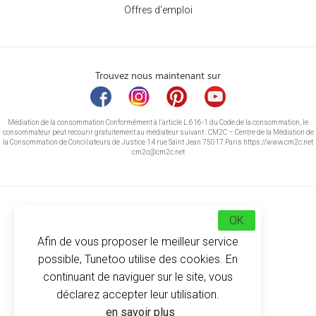
Offres d'emploi
Trouvez nous maintenant sur
Médiation de la consommation Conformément à l’article L.616-1 du Code de la consommation, le
consommateur peut recourir gratuitement au médiateur suivant : CM2C – Centre de la Médiation de
la Consommation de Conciliateurs de Justice 14 rue Saint Jean 75017 Paris https://www.cm2c.net
cm2c@cm2c.net
OK
Afin de vous proposer le meilleur service
possible, Tunetoo utilise des cookies. En
continuant de naviguer sur le site, vous
déclarez accepter leur utilisation.
© Copyright 2026
-
Tunetoo
en savoir plus