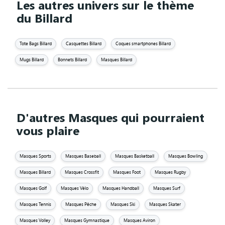
Les autres univers sur le thème
du Billard
Tote Bags Billard
Casquettes Billard
Coques smartphones Billard
Mugs Billard
Bonnets Billard
Masques Billard
D'autres Masques qui pourraient
vous plaire
Masques Sports
Masques Baseball
Masques Basketball
Masques Bowling
Masques Billard
Masques Crossfit
Masques Foot
Masques Rugby
Masques Golf
Masques Vélo
Masques Handball
Masques Surf
Masques Tennis
Masques Pêche
Masques Ski
Masques Skater
Masques Volley
Masques Gymnastique
Masques Aviron