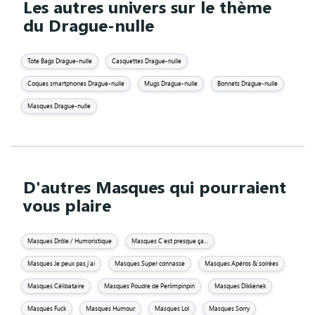
Les autres univers sur le thème
du Drague-nulle
Tote Bags Drague-nulle
Casquettes Drague-nulle
Coques smartphones Drague-nulle
Mugs Drague-nulle
Bonnets Drague-nulle
Masques Drague-nulle
D'autres Masques qui pourraient
vous plaire
Masques Drôle / Humoristique
Masques C'est presque ça...
Masques Je peux pas j'ai
Masques Super connasse
Masques Apéros & soirées
Masques Célibataire
Masques Poudre de Perlimpinpin
Masques Dikkenek
Masques Fuck
Masques Humour
Masques Lol
Masques Sorry