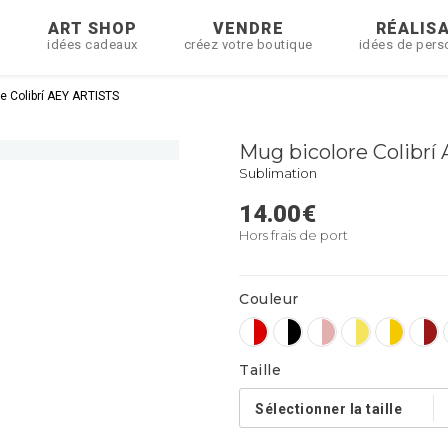
R
ART SHOP
VENDRE
RÉALIS
idées cadeaux
créez votre boutique
idées de pers
e Colibrí AEY ARTISTS
Mug bicolore Colibr
Sublimation
14.00
€
Hors frais de port
Couleur
Taille