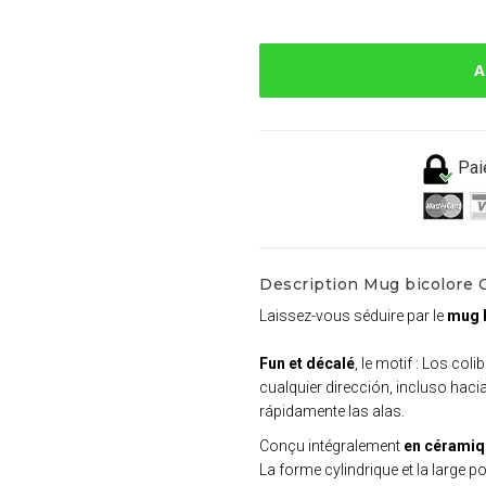
A
Pai
Description Mug bicolore 
Laissez-vous séduire par le
mug 
Fun et décalé
, le motif : Los co
cualquier dirección, incluso haci
rápidamente las alas.
Conçu intégralement
en céramiq
La forme cylindrique et la large p