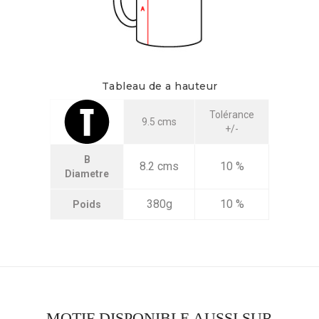
Tableau de a hauteur
Tolérance
9.5 cms
+/-
B
8.2 cms
10 %
Diametre
380g
10 %
Poids
MOTIF DISPONIBLE AUSSI SUR