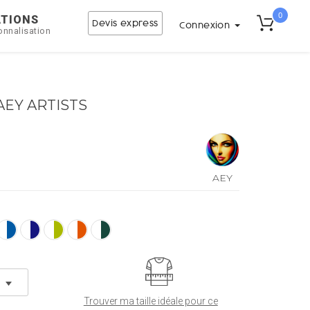
0
ATIONS
Devis express
Connexion
onnalisation
í AEY ARTISTS
AEY
ARTISTS
Trouver ma taille idéale pour ce