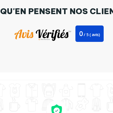
 QU'EN PENSENT NOS CLIE
0
/
5
(
avis)
Mug bicolore Colibrí AEY ARTISTS