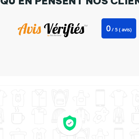
 QU'EN PENSENT NOS CLIE
0
/
5
(
avis)
Mug bicolore Lapin Pot'Chef CoeurDeChoux