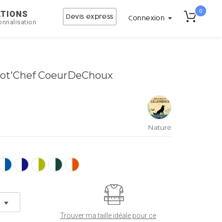
0
ATIONS
Devis express
Connexion
onnalisation
Pot'Chef CoeurDeChoux
Nature
et
Légendes
Trouver ma taille idéale pour ce