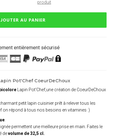
produit
JOUTER AU PANIER
ement entièrement sécurisé
 Lapin Pot'Chef CoeurDeChoux
bicolore
Lapin Pot'Chef,une création de CoeurDeChoux
 charmant petit lapin cuisinier prêt à relever tous les
hef on répond à tous nos besoins en vitamines :)
ue
.
oignée permettent une meilleure prise en main. Faites le
té de
volume de 32,5 cl.