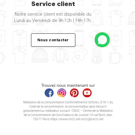
Service client
Notre service client est disponible du
Lundi au Vendredi de 9h-12h | 14h-17h.
Nous contacter
Trouvez nous maintenant sur
Médiation de la consommation Conformément à l’article L.616-1 du
Code de la consommation, le consommateur peut recourir
gratuitement au médiateur suivant : CM2C – Centre de la Médiation
de la Consommation de Conciliateurs de Justice 14 rue Saint Jean
75017 Paris https://www.cm2c.net cm2c@cm2c.net