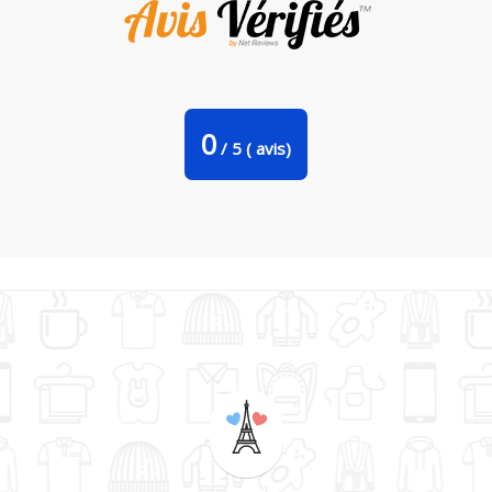
Mug bicolore Sous l'eau Lours/2pattes
0
/
5
(
avis)