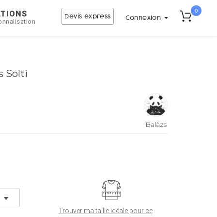
0
ATIONS
Devis express
Connexion
onnalisation
 Solti
Balàzs
Solti
Trouver ma taille idéale pour ce