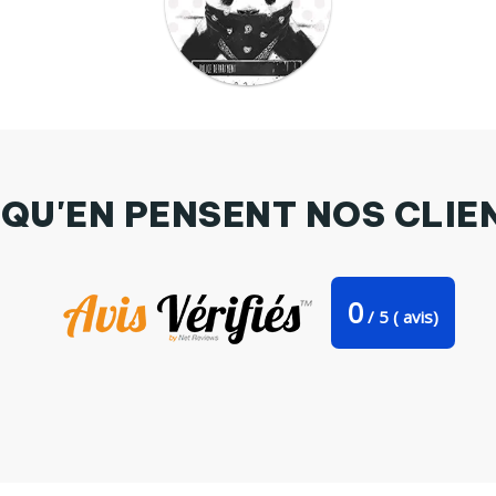
 QU'EN PENSENT NOS CLIE
0
/
5
(
avis)
Mug Clown par Balàzs Solti