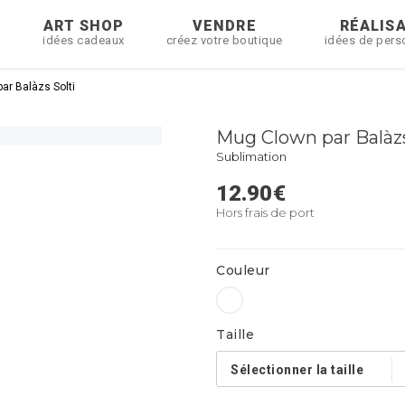
R
ART SHOP
VENDRE
RÉALIS
idées cadeaux
créez votre boutique
idées de pers
ar Balàzs Solti
Mug Clown par Balàzs
Sublimation
12.90
€
Hors frais de port
Couleur
Taille