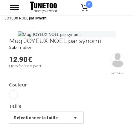
0
Accueil
Accessoires Casquettes
Mugs
Mug Original
Mug
JOYEUX NOEL par synomi
Mug JOYEUX NOEL par synomi
Sublimation
12.90
€
Hors frais de port
synomi
Couleur
Taille