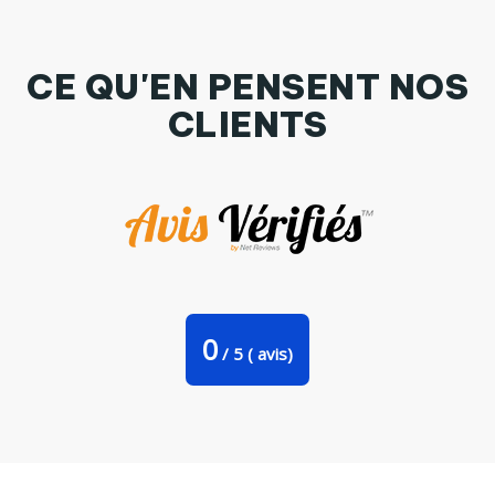
CE QU'EN PENSENT NOS
CLIENTS
Mug JOYEUX NOEL par synomi
0
/
5
(
avis)