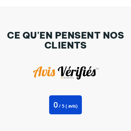
CE QU'EN PENSENT NOS
CLIENTS
Mug Mont Ventoux par Lours/2pattes
0
/
5
(
avis)