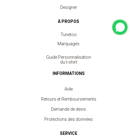
Designer
À PROPOS
Tunetoo
Marquages
Guide Personnalisation
du t-shirt
Débardeur Sport Femme
INFORMATIONS
à partir de 3.80 €
Aide
Retours et Remboursements
Demande de devis
Protections des données
SERVICE