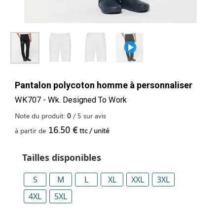
Pantalon polycoton homme à personnaliser
WK707 - Wk. Designed To Work
Note du produit:
0
/
5
sur
avis
16.50 €
à partir de
ttc / unité
Tailles disponibles
S
M
L
XL
XXL
3XL
4XL
5XL