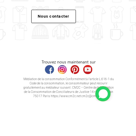
Nous contacter
Trouvez nous maintenant sur
Médiation de la consommation Conformément à l’article L.616-1 du
Code de la consommation, le consommateur peut recourir
gratuitement au médiateur suivant : CM2C – Centre de la Médiation
de la Consommation de Conciliateurs de Justice 14 rue Saint Jean
75017 Paris https://www.cm2c.net cm2c@cm2c.net