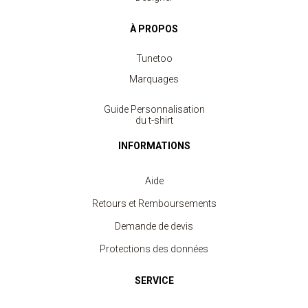
À PROPOS
Tunetoo
Marquages
Guide Personnalisation
du t-shirt
INFORMATIONS
Aide
Retours et Remboursements
Demande de devis
Protections des données
Sac à Dos Cordelettes
à partir de 1.10 €
SERVICE