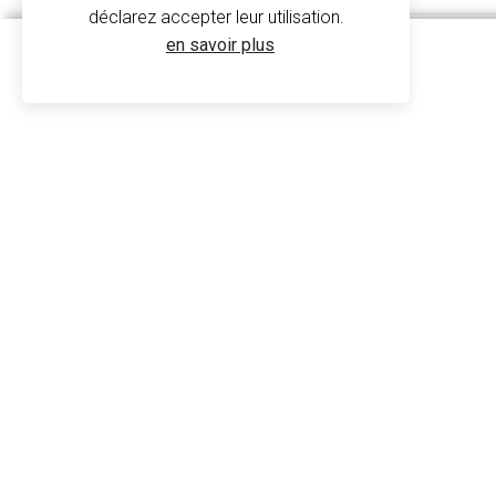
déclarez accepter leur utilisation.
en savoir plus
Sac De Gym - Sublimation
BG910 - Bag Base