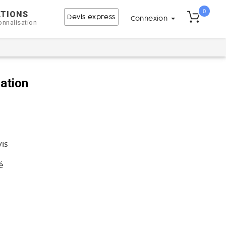
0
ATIONS
Devis express
Connexion
onnalisation
ation
vis
é