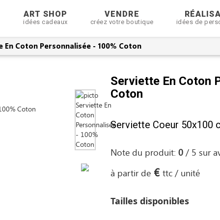
R
ART SHOP
VENDRE
RÉALIS
idées cadeaux
créez votre boutique
idées de pers
e En Coton Personnalisée - 100% Coton
Serviette En Coton 
Coton
Serviette Coeur 50x100 c
Note du produit:
0
/
5
sur
a
€
à partir de
ttc / unité
Tailles disponibles