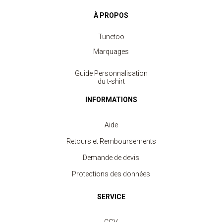
À PROPOS
Tunetoo
Marquages
Guide Personnalisation
du t-shirt
INFORMATIONS
Aide
Retours et Remboursements
Demande de devis
Protections des données
Débardeur Sport Femme
à partir de 3.80 €
SERVICE