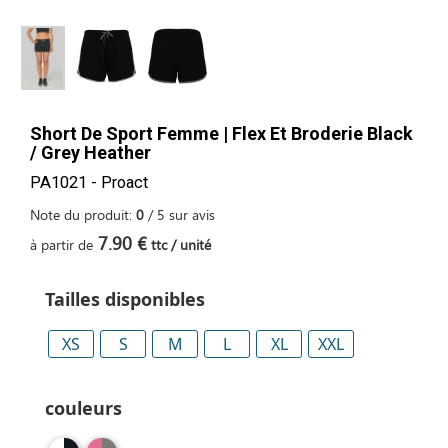
Short De Sport Femme | Flex Et Broderie Black
/ Grey Heather
PA1021 - Proact
Note du produit:
0
/
5
sur
avis
7.90 €
à partir de
ttc / unité
Tailles disponibles
XS
S
M
L
XL
XXL
couleurs