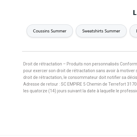
Noël
Noir et blanc
Nounou
L
Parrain
Pattern
Pays
Coussins Summer
Sweatshirts Summer
Pharmacien
Philosophie
Photo
Prénom
Princesse
Prof
Droit de rétractation – Produits non personnalisés Confor
pour exercer son droit de rétractation sans avoir à motiver 
Retro
Rock
Romant
droit de rétractation, le consommateur doit notifier sa déc
Adresse de retour : SC EMPIRE 5 Chemin de Terrefort 3170
les quatorze (14) jours suivant la date à laquelle le profes
Sexe
Skater
Ski
Summer
Super connasse
Supe
Techniques mixtes
Tendance
Te