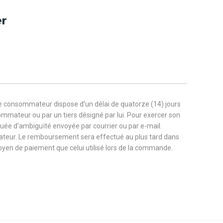
Papa
Papy
er
Personnalité
Pétanque
Poudre de Perlimpinpin
Religion
Retraite
le consommateur dispose d’un délai de quatorze (14) jours
sommateur ou par un tiers désigné par lui. Pour exercer son
n
School
Science-fiction
nuée d’ambiguïté envoyée par courrier ou par e-mail.
ateur. Le remboursement sera effectué au plus tard dans
 moyen de paiement que celui utilisé lors de la commande.
St Patrick
Star Wars
Tatouage
aphie
Vacances
Vegan