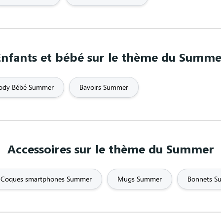
es
Fête des mères
Fête des pères
Fiançailles
Fuck
FUN
Game of thr
Enfants et bébé sur le thème du Summe
ue / Design
Grossesse
Gun
Gymnas
ody Bébé Summer
Bavoirs Summer
Hipster
Humour
I love
pas j'ai
Keep calm
Licorne
Limited Edi
Accessoires sur le thème du Summer
Mariage
Marin
Marraine
non
Militaire
Mode
Mojito
Coques smartphones Summer
Mugs Summer
Bonnets S
oto
Musculation
Musique
Nasa