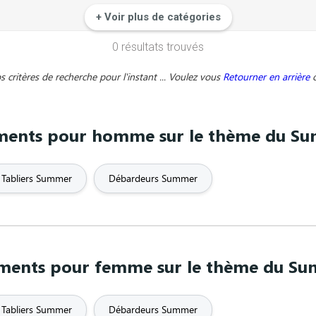
 90
Anniversaire
Apéros & soirées
Appelle 
+ Voir plus de catégories
0 résultats trouvés
Badminton
Bande dessinée
Barbu
B
critères de recherche pour l'instant ... Voulez vous
Retourner en arrière
Billard
Body Bulding
Bordeaux
ments pour homme sur le thème du S
e bouclette
C'est presque ça...
Camion
Cél
Chien
Cinéma et télévision
Citati
Tabliers Summer
Débardeurs Summer
Couple
Crossfit
Cuisine
rapeau
Drôle / Humoristique
Duo
ments pour femme sur le thème du S
e
EVG
EVJF
Evolution
Tabliers Summer
Débardeurs Summer