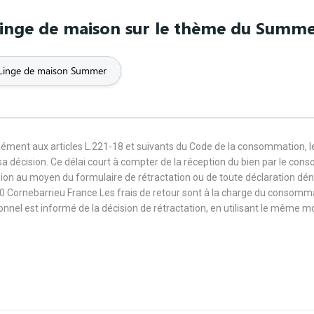
OMG
Originaux
Ours
inge de maison sur le thème du Summ
Paysage
Pêche
Peinture
Linge de maison Summer
Politique
Pompier
Pop Art
Punk
Queen
Rap
mément aux articles L.221-18 et suivants du Code de la consommation, 
sa décision. Ce délai court à compter de la réception du bien par le con
ique
Roux
Rugby
Saint Valenti
ision au moyen du formulaire de rétractation ou de toute déclaration dé
0 Cornebarrieu France Les frais de retour sont à la charge du consomm
sionnel est informé de la décision de rétractation, en utilisant le même
Soeur
Sorry
Sports
rman
Surf
Swag
Tata
nnis
Tête de mort
Tonton
Typogr