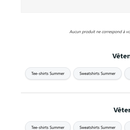
Animaux
Années 80
Années
Autocollants / Stickers
Aviron
Aucun produit ne correspond à vos 
Batman
Bébé
Bière
Vête
Breton
Brodé
Broderi
Chat
Cheval
Chic
Tee-shirts Summer
Sweatshirts Summer
Comics
Cool
Copain
Docteur
Drague pour les nuls
D
Vête
Enfants
Espace
Espagn
Tee-shirts Summer
Sweatshirts Summer