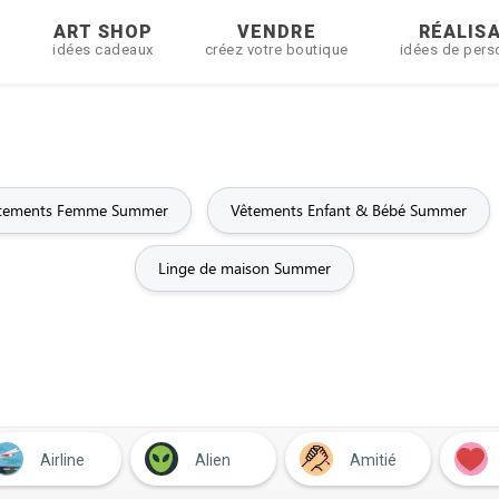
R
ART SHOP
VENDRE
RÉALIS
idées cadeaux
créez votre boutique
idées de pers
tements Femme Summer
Vêtements Enfant & Bébé Summer
Linge de maison Summer
Airline
Alien
Amitié