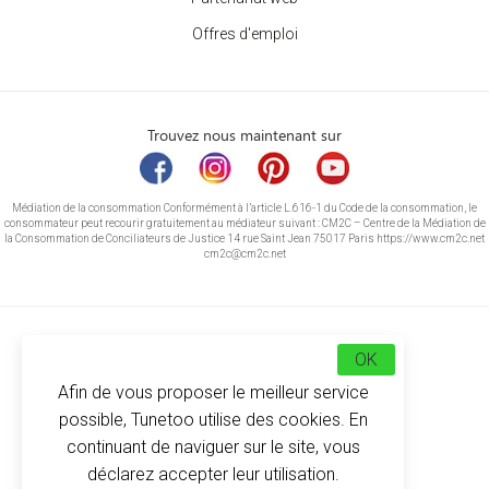
Offres d'emploi
Trouvez nous maintenant sur
Médiation de la consommation Conformément à l’article L.616-1 du Code de la consommation, le
consommateur peut recourir gratuitement au médiateur suivant : CM2C – Centre de la Médiation de
la Consommation de Conciliateurs de Justice 14 rue Saint Jean 75017 Paris https://www.cm2c.net
cm2c@cm2c.net
OK
Afin de vous proposer le meilleur service
possible, Tunetoo utilise des cookies. En
continuant de naviguer sur le site, vous
déclarez accepter leur utilisation.
© Copyright 2026
-
Tunetoo