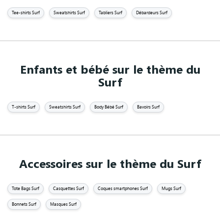
Tee-shirts Surf
Sweatshirts Surf
Tabliers Surf
Débardeurs Surf
Enfants et bébé sur le thème du
Surf
T-shirts Surf
Sweatshirts Surf
Body Bébé Surf
Bavoirs Surf
Accessoires sur le thème du Surf
Tote Bags Surf
Casquettes Surf
Coques smartphones Surf
Mugs Surf
Bonnets Surf
Masques Surf