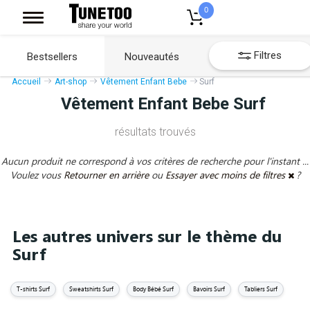
0
Filtres
Bestsellers
Nouveautés
Accueil
Art-shop
Vêtement Enfant Bebe
Surf
Vêtement Enfant Bebe Surf
résultats trouvés
Aucun produit ne correspond à vos critères de recherche pour l'instant ...
Voulez vous
Retourner en arrière
ou
Essayer avec moins de filtres
?
Les autres univers sur le thème du
Surf
T-shirts Surf
Sweatshirts Surf
Body Bébé Surf
Bavoirs Surf
Tabliers Surf