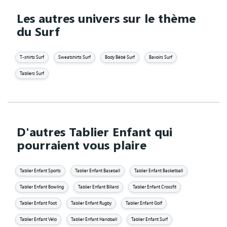
Les autres univers sur le thème
du Surf
T-shirts Surf
Sweatshirts Surf
Body Bébé Surf
Bavoirs Surf
Tabliers Surf
D'autres Tablier Enfant qui
pourraient vous plaire
Tablier Enfant Sports
Tablier Enfant Baseball
Tablier Enfant Basketball
Tablier Enfant Bowling
Tablier Enfant Billard
Tablier Enfant Crossfit
Tablier Enfant Foot
Tablier Enfant Rugby
Tablier Enfant Golf
Tablier Enfant Vélo
Tablier Enfant Handball
Tablier Enfant Surf