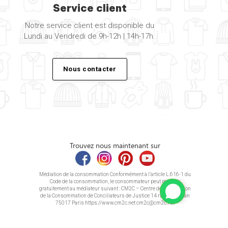
Service client
Notre service client est disponible du
Lundi au Vendredi de 9h-12h | 14h-17h.
Nous contacter
Trouvez nous maintenant sur
Médiation de la consommation Conformément à l’article L.616-1 du
Code de la consommation, le consommateur peut recourir
gratuitement au médiateur suivant : CM2C – Centre de la Médiation
de la Consommation de Conciliateurs de Justice 14 rue Saint Jean
75017 Paris https://www.cm2c.net cm2c@cm2c.net