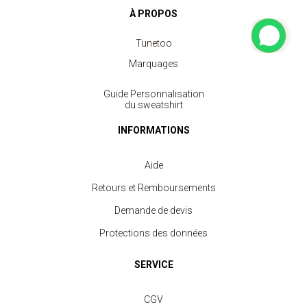
À PROPOS
Tunetoo
Marquages
Guide Personnalisation
du sweatshirt
Sweat Col Rond Unisexe
à partir de 11.30 €
INFORMATIONS
Aide
Retours et Remboursements
Demande de devis
Protections des données
SERVICE
CGV