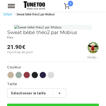
0
Accueil
Vêtement Enfant Bebe
Sweat Enfant
Sweat Col Rond
Enfant
Sweat bébé théo2 par Mobius
Sweat bébé théo2 par Mobius
Flex
21.90
€
Hors frais de port
Mobius
Couleur
Taille