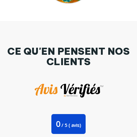
CE QU'EN PENSENT NOS
CLIENTS
Sweat bébé théo2 par Mobius
0
/
5
(
avis)