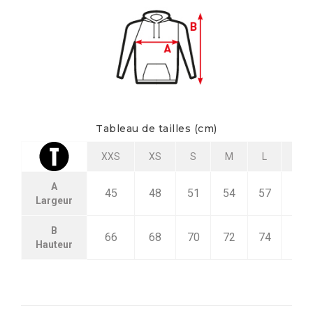
Tableau de tailles (cm)
XXS
XS
S
M
L
XL
A
45
48
51
54
57
60
Largeur
B
66
68
70
72
74
76
Hauteur