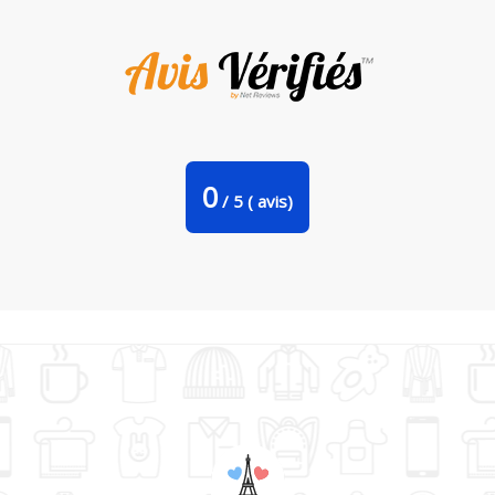
Hoodie Appelle moi Daenerys Par tunetoo
0
/
5
(
avis)