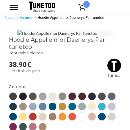
0
Accueil
Vêtement Homme
Sweatshirts Homme
Sweat Shirt A
Capuche Homme
Hoodie Appelle moi Daenerys Par tunetoo
Hoodie Appelle moi Daenerys Par
tunetoo
Impression digitale
38.90
€
Hors frais de port
Tunetoo
Couleur