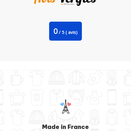
Hoodie Monreal Par tunetoo
0
/
5
(
avis)
Made in France