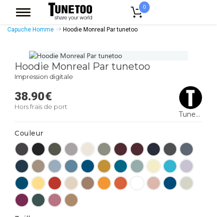
0
Accueil
Vêtement Homme
Sweatshirts Homme
Sweat Shirt A
Capuche Homme
Hoodie Monreal Par tunetoo
Hoodie Monreal Par tunetoo
Impression digitale
38.90
€
Hors frais de port
Tunetoo
Couleur