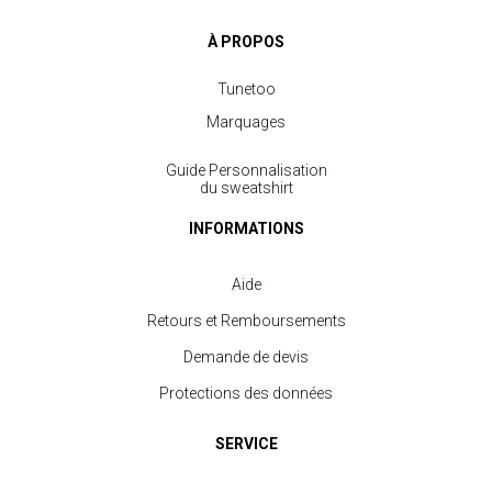
À PROPOS
Tunetoo
Marquages
Guide Personnalisation
du sweatshirt
INFORMATIONS
Aide
Retours et Remboursements
Demande de devis
Sweat Enfant Col Rond
Protections des données
à partir de 7.40 €
SERVICE