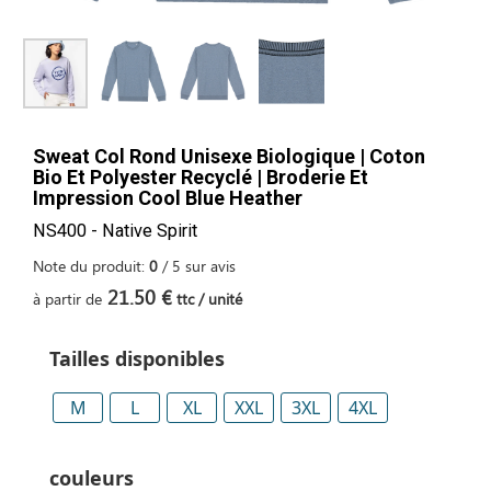
Sweat Col Rond Unisexe Biologique | Coton
Bio Et Polyester Recyclé | Broderie Et
Impression Cool Blue Heather
NS400 - Native Spirit
Note du produit:
0
/
5
sur
avis
21.50 €
à partir de
ttc / unité
Tailles disponibles
M
L
XL
XXL
3XL
4XL
couleurs