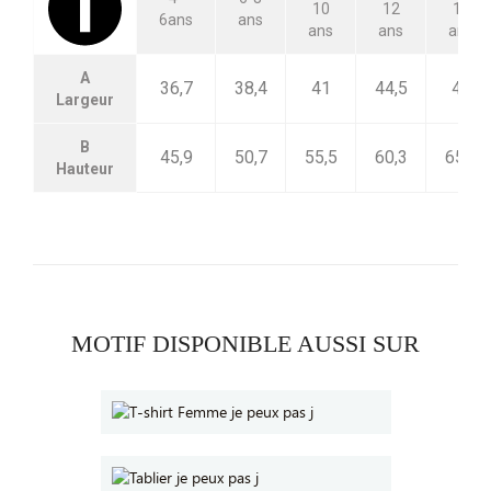
10
12
14
6ans
ans
ans
ans
ans
A
36,7
38,4
41
44,5
48
Largeur
B
45,9
50,7
55,5
60,3
65,1
Hauteur
MOTIF DISPONIBLE AUSSI SUR