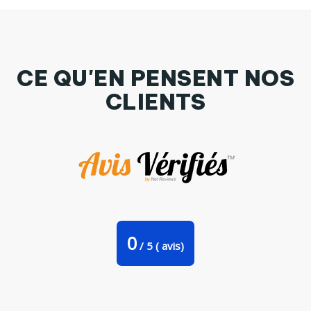
CE QU'EN PENSENT NOS
CLIENTS
Sweat-shirt enfant je peux pas j'ai galop1 Par bwilfy
0
/
5
(
avis)