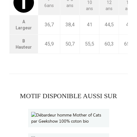
10
12
14
6ans
ans
ans
ans
ans
A
36,7
38,4
41
44,5
48
Largeur
B
45,9
50,7
55,5
60,3
65,1
Hauteur
MOTIF DISPONIBLE AUSSI SUR