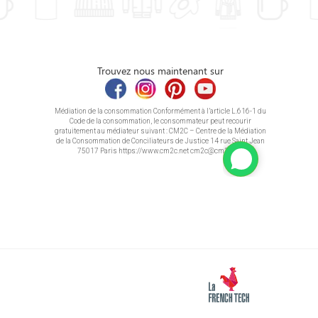
Trouvez nous maintenant sur
Médiation de la consommation Conformément à l’article L.616-1 du
Code de la consommation, le consommateur peut recourir
gratuitement au médiateur suivant : CM2C – Centre de la Médiation
de la Consommation de Conciliateurs de Justice 14 rue Saint Jean
75017 Paris https://www.cm2c.net cm2c@cm2c.net