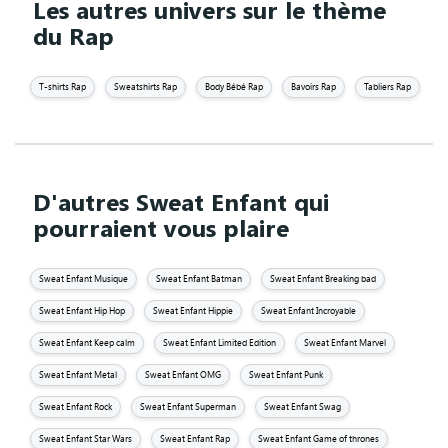
Les autres univers sur le thème
du Rap
T-shirts Rap
Sweatshirts Rap
Body Bébé Rap
Bavoirs Rap
Tabliers Rap
D'autres Sweat Enfant qui
pourraient vous plaire
Sweat Enfant Musique
Sweat Enfant Batman
Sweat Enfant Breaking bad
Sweat Enfant Hip Hop
Sweat Enfant Hippie
Sweat Enfant Incroyable
Sweat Enfant Keep calm
Sweat Enfant Limited Edition
Sweat Enfant Marvel
Sweat Enfant Metal
Sweat Enfant OMG
Sweat Enfant Punk
Sweat Enfant Rock
Sweat Enfant Superman
Sweat Enfant Swag
Sweat Enfant Star Wars
Sweat Enfant Rap
Sweat Enfant Game of thrones