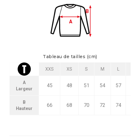
Tableau de tailles (cm)
XXS
XS
S
M
L
XL
A
45
48
51
54
57
60
Largeur
B
66
68
70
72
74
76
Hauteur