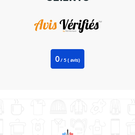
Sweat-shirt Allez papa je suis fier de toi Par tunetoo
0
/
5
(
avis)