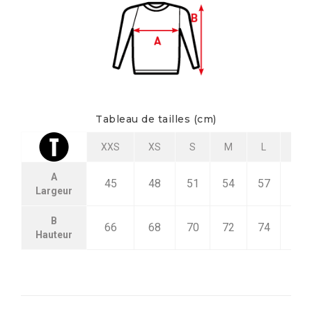
Tableau de tailles (cm)
XXS
XS
S
M
L
XL
A
45
48
51
54
57
60
Largeur
B
66
68
70
72
74
76
Hauteur