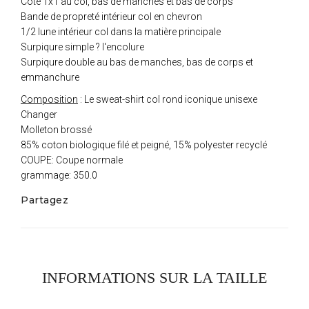
Côte 1x1 au col, bas de manches et bas de corps
Bande de propreté intérieur col en chevron
1/2 lune intérieur col dans la matière principale
Surpiqure simple ? l'encolure
Surpiqure double au bas de manches, bas de corps et
emmanchure
Composition
: Le sweat-shirt col rond iconique unisexe
Changer
Molleton brossé
85% coton biologique filé et peigné, 15% polyester recyclé
COUPE: Coupe normale
grammage: 350.0
Partagez
INFORMATIONS SUR LA TAILLE