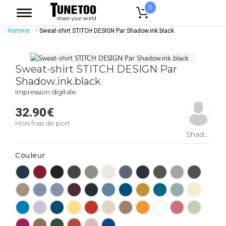
0
Accueil
Vêtement Homme
Sweatshirts Homme
Sweat Col Rond
Homme
Sweat-shirt STITCH DESIGN Par Shadow.ink.black
Sweat-shirt STITCH DESIGN Par
Shadow.ink.black
Impression digitale
32.90
€
Hors frais de port
Shadow.ink.black
Couleur