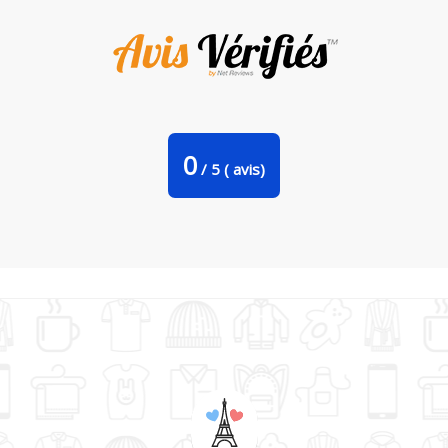
Sweat-shirt STITCH DESIGN Par Shadow.ink.black
0
/
5
(
avis)