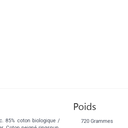
Poids
. 85% coton biologique /
720 Grammes
r. Coton peigné ringspun.