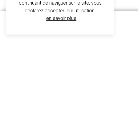
continuant de naviguer sur le site, vous
À propos
déclarez accepter leur utilisation.
en savoir plus
Sweat Oh Oh Oh! Classic
NS401 - Native Spirit