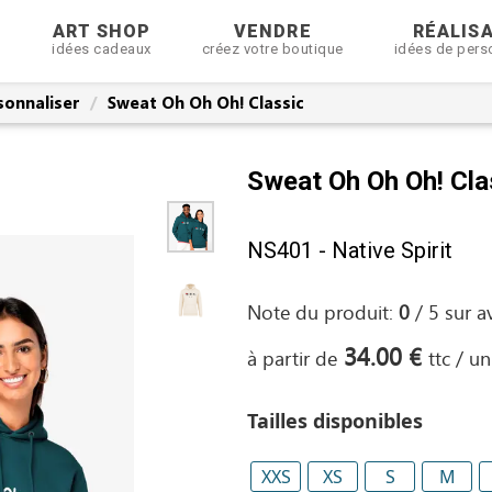
R
ART SHOP
VENDRE
RÉALIS
idées cadeaux
créez votre boutique
idées de pers
sonnaliser
Sweat Oh Oh Oh! Classic
Sweat Oh Oh Oh! Cla
NS401 - Native Spirit
Note du produit:
0
/
5
sur
a
34.00 €
à partir de
ttc / un
Tailles disponibles
XXS
XS
S
M