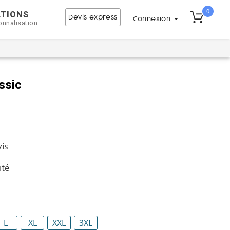
0
ATIONS
Devis express
Connexion
onnalisation
ssic
vis
ité
L
XL
XXL
3XL