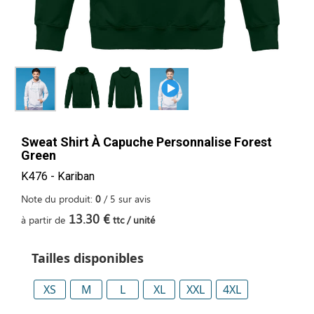
Sweat Shirt À Capuche Personnalise Forest
Green
K476 - Kariban
Note du produit:
0
/
5
sur
avis
13.30 €
à partir de
ttc / unité
Tailles disponibles
XS
M
L
XL
XXL
4XL