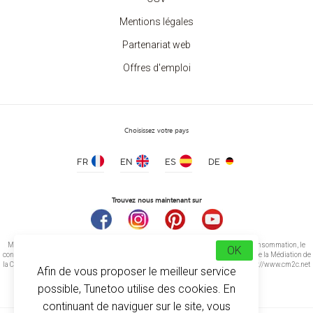
Mentions légales
Partenariat web
Offres d'emploi
Sweat Enfant Col Rond
à partir de 7.40 €
Choisissez votre pays
FR
EN
ES
DE
Trouvez nous maintenant sur
Médiation de la consommation Conformément à l’article L.616-1 du Code de la consommation, le
OK
consommateur peut recourir gratuitement au médiateur suivant : CM2C – Centre de la Médiation de
la Consommation de Conciliateurs de Justice 14 rue Saint Jean 75017 Paris https://www.cm2c.net
Afin de vous proposer le meilleur service
cm2c@cm2c.net
possible, Tunetoo utilise des cookies. En
continuant de naviguer sur le site, vous