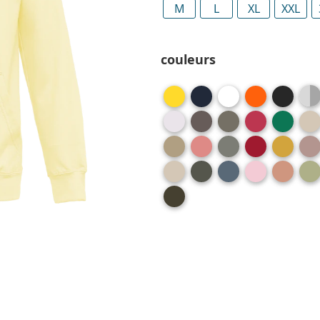
M
L
XL
XXL
couleurs