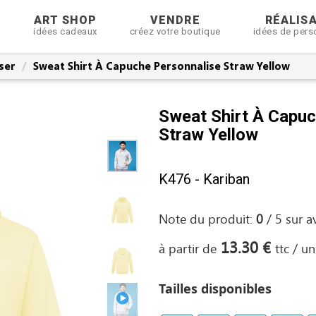
R
ART SHOP
VENDRE
RÉALIS
idées cadeaux
créez votre boutique
idées de pers
ser
Sweat Shirt À Capuche Personnalise Straw Yellow
Sweat Shirt À Capuc
Straw Yellow
K476 - Kariban
Note du produit:
0
/
5
sur
a
13.30 €
à partir de
ttc / un
Tailles disponibles