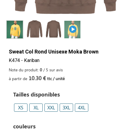
Sweat Col Rond Unisexe Moka Brown
K474 - Kariban
Note du produit:
0
/
5
sur
avis
10.30 €
à partir de
ttc / unité
Tailles disponibles
XS
XL
XXL
3XL
4XL
couleurs