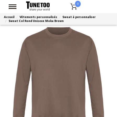
0
Accueil
Vêtements personnalisés
Sweat à personnaliser
Sweat Col Rond Unisexe Moka Brown