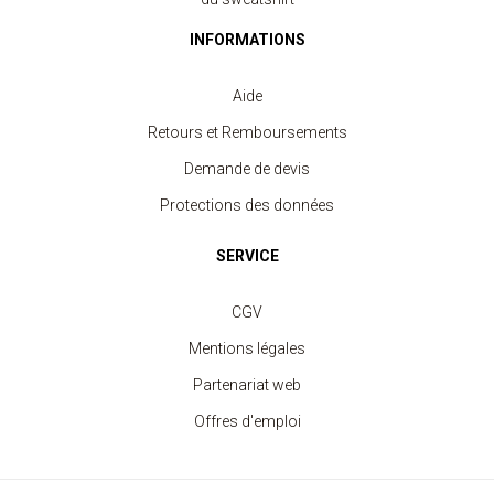
INFORMATIONS
Aide
Retours et Remboursements
Demande de devis
Protections des données
SERVICE
Sweat Enfant Col Rond
CGV
à partir de 7.40 €
Mentions légales
Partenariat web
Offres d'emploi