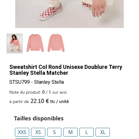
Sweatshirt Col Rond Unisexe Doublure Terry
Stanley Stella Matcher
STSU799 - Stanley Stella
Note du produit:
0
/
5
sur
avis
22.10 €
à partir de
ttc / unité
Tailles disponibles
XXS
XS
S
M
L
XL