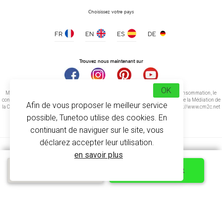
Choisissez votre pays
FR
EN
ES
DE
Trouvez nous maintenant sur
OK
Médiation de la consommation Conformément à l’article L.616-1 du Code de la consommation, le
consommateur peut recourir gratuitement au médiateur suivant : CM2C – Centre de la Médiation de
Afin de vous proposer le meilleur service
la Consommation de Conciliateurs de Justice 14 rue Saint Jean 75017 Paris https://www.cm2c.net
cm2c@cm2c.net
possible, Tunetoo utilise des cookies. En
continuant de naviguer sur le site, vous
déclarez accepter leur utilisation.
en savoir plus
Devis express
PERSONNALISER
© Copyright 2026
-
Tunetoo