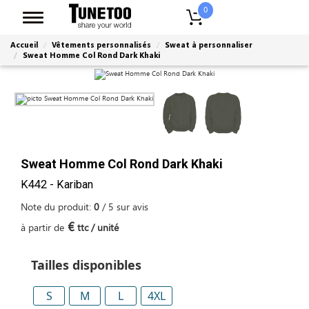
0
Accueil
Vêtements personnalisés
Sweat à personnaliser
Sweat Homme Col Rond Dark Khaki
Sweat Homme Col Rond Dark Khaki
K442 - Kariban
Note du produit:
0
/
5
sur
avis
€
à partir de
ttc / unité
Tailles disponibles
S
M
L
4XL