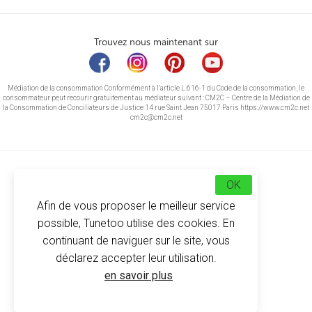
Trouvez nous maintenant sur
Médiation de la consommation Conformément à l’article L.616-1 du Code de la consommation, le
consommateur peut recourir gratuitement au médiateur suivant : CM2C – Centre de la Médiation de
la Consommation de Conciliateurs de Justice 14 rue Saint Jean 75017 Paris https://www.cm2c.net
cm2c@cm2c.net
OK
Afin de vous proposer le meilleur service
possible, Tunetoo utilise des cookies. En
continuant de naviguer sur le site, vous
déclarez accepter leur utilisation.
© Copyright 2026
-
Tunetoo
en savoir plus