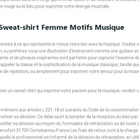
e rouge ou le bleu pour exprimer votre énergie musicale.
n Sweat-shirt Femme Motifs Musique
pensez à ce qui représente le mieux votre lien avec la musique. Voulez-
n, ou préférez-vous une illustration d'instrument comme une guitare ave
ents et de phrases inspirantes sont parfaites pour capturer l’essence de
appeler la classe et la sophistication de la musique classique, tandis q
née de répétition, ou simplement pour exprimer votre amour pour la musi
créer un sweat-shirt qui exprime votre passion pour la musique, rendez-
formément aux articles L.221-18 et suivants du Code de la consommation
 motiver sa décision. Ce délai court à compter de la réception du bien pa
notifier sa décision au moyen du formulaire de rétractation ou de toute
Terrefort 31700 Cornebarrieu France Les frais de retour sont à la cha
aquelle le professionnel est informé de la décision de rétractation, en u