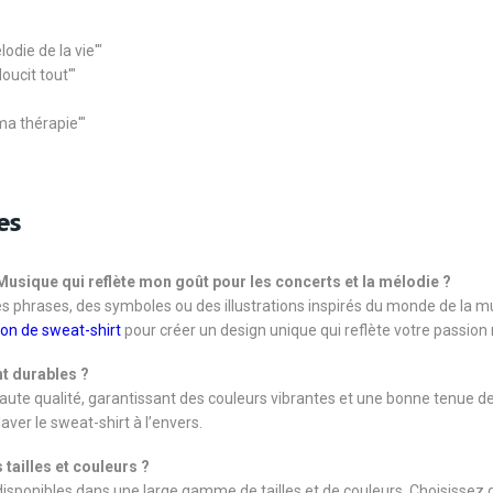
odie de la vie'"
oucit tout'"
ma thérapie'"
es
 Musique qui reflète mon goût pour les concerts et la mélodie ?
s phrases, des symboles ou des illustrations inspirés du monde de la mus
ion de sweat-shirt
pour créer un design unique qui reflète votre passion
t durables ?
haute qualité, garantissant des couleurs vibrantes et une bonne tenue
ver le sweat-shirt à l’envers.
 tailles et couleurs ?
sponibles dans une large gamme de tailles et de couleurs. Choisissez d