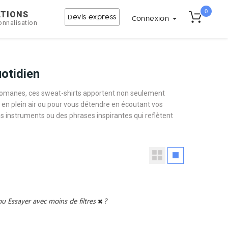
0
ATIONS
Devis express
Connexion
onnalisation
otidien
élomanes, ces sweat-shirts apportent non seulement
t en plein air ou pour vous détendre en écoutant vos
s instruments ou des phrases inspirantes qui reflètent
ou
Essayer avec moins de filtres
?