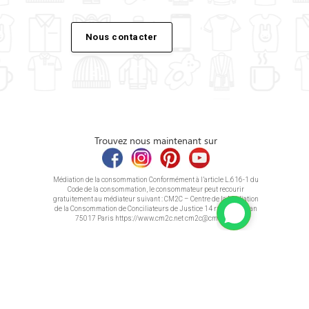
Nous contacter
Trouvez nous maintenant sur
Médiation de la consommation Conformément à l’article L.616-1 du
Code de la consommation, le consommateur peut recourir
gratuitement au médiateur suivant : CM2C – Centre de la Médiation
de la Consommation de Conciliateurs de Justice 14 rue Saint Jean
75017 Paris https://www.cm2c.net cm2c@cm2c.net