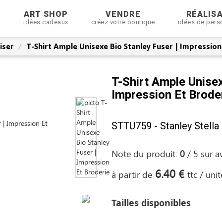
R
ART SHOP
VENDRE
RÉALIS
idées cadeaux
créez votre boutique
idées de pers
iser
T-Shirt Ample Unisexe Bio Stanley Fuser | Impression
T-Shirt Ample Unisex
Impression Et Brode
STTU759 - Stanley Stella
Note du produit:
0
/
5
sur
a
6.40 €
à partir de
ttc / unit
Tailles disponibles