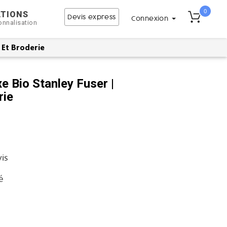
0
ATIONS
Devis express
Connexion
onnalisation
 Et Broderie
e Bio Stanley Fuser |
rie
vis
é