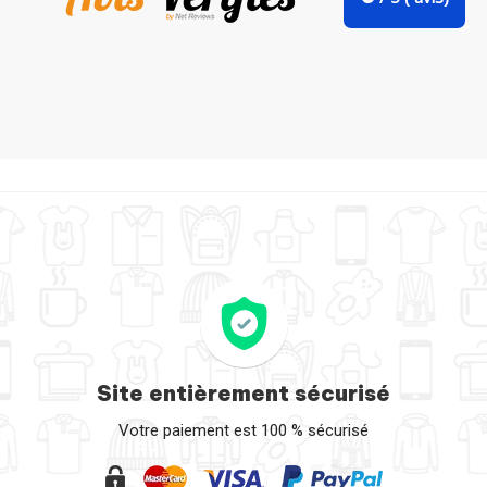
T-shirt femme col V Good life par tunetoo
Site entièrement sécurisé
Votre paiement est 100 % sécurisé