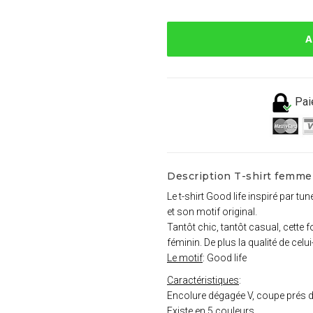
A
Pai
Description T-shirt femme 
Le t-shirt Good life inspiré par tu
et son motif original.
Tantôt chic, tantôt casual, cette
féminin. De plus la qualité de ce
Le motif
: Good life
Caractéristiques
:
Encolure dégagée V, coupe prés 
Existe en 5 couleurs