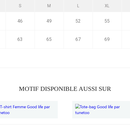
S
M
L
XL
46
49
52
55
63
65
67
69
MOTIF DISPONIBLE AUSSI SUR