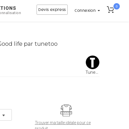
0
ATIONS
Devis express
Connexion
onnalisation
Good life par tunetoo
Tunetoo
Trouver ma taille idéale pour ce
produit