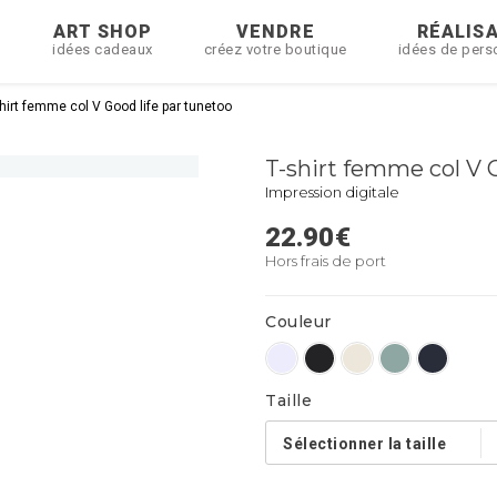
R
ART SHOP
VENDRE
RÉALIS
idées cadeaux
créez votre boutique
idées de pers
hirt femme col V Good life par tunetoo
T-shirt femme col V 
Impression digitale
22.90
€
Hors frais de port
Couleur
Taille