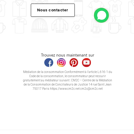
Nous contacter
Trouvez nous maintenant sur
Médiation de la consommation Conformément à l’article L.616-1 du
Code de la consommation, le consommateur peut recourir
gratuitement au médiateur suivant : CM2C – Centre de la Médiation
de la Consommation de Conciliateurs de Justice 14 rue Saint Jean
75017 Paris https://www.cm2c.net cm2c@cm2c.net