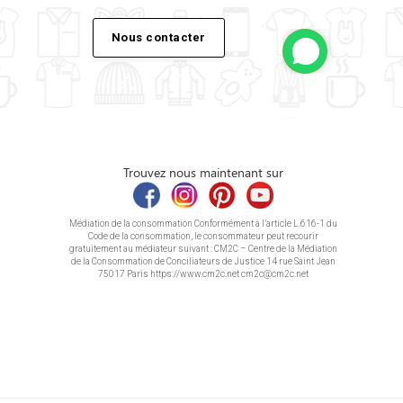
Nous contacter
Trouvez nous maintenant sur
Médiation de la consommation Conformément à l’article L.616-1 du
Code de la consommation, le consommateur peut recourir
gratuitement au médiateur suivant : CM2C – Centre de la Médiation
de la Consommation de Conciliateurs de Justice 14 rue Saint Jean
75017 Paris https://www.cm2c.net cm2c@cm2c.net