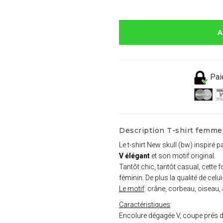
A
Pai
Description T-shirt femme 
Le t-shirt New skull (bw) inspiré p
V élégant
et son motif original.
Tantôt chic, tantôt casual, cette
féminin. De plus la qualité de ce
Le motif
: crâne, corbeau, oiseau, 
Caractéristiques
:
Encolure dégagée V, coupe prés 