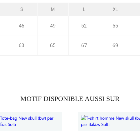
S
M
L
XL
46
49
52
55
63
65
67
69
MOTIF DISPONIBLE AUSSI SUR