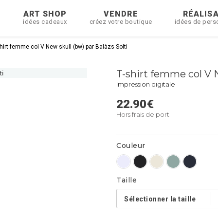
R
ART SHOP
VENDRE
RÉALIS
idées cadeaux
créez votre boutique
idées de pers
hirt femme col V New skull (bw) par Balàzs Solti
T-shirt femme col V N
Impression digitale
22.90
€
Hors frais de port
Couleur
Taille