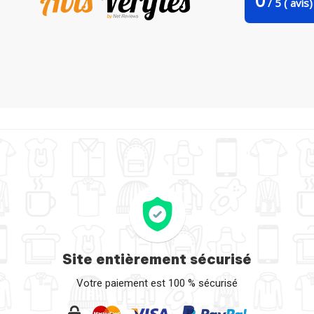
0
/
5
(
avis)
-shirt femme col V New skull (bw) par Balàzs Solti
Site entièrement sécurisé
Votre paiement est 100 % sécurisé