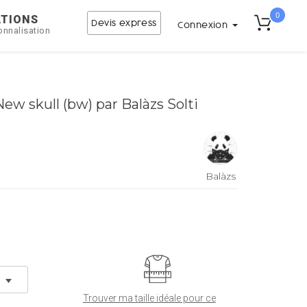
0
ATIONS
Devis express
Connexion
onnalisation
ew skull (bw) par Balàzs Solti
Balàzs
Solti
Trouver ma taille idéale pour ce