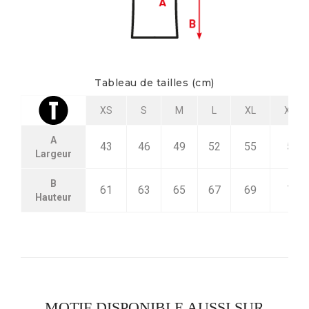
Tableau de tailles (cm)
XS
S
M
L
XL
XXL
A
43
46
49
52
55
58
Largeur
B
61
63
65
67
69
71
Hauteur
MOTIF DISPONIBLE AUSSI SUR