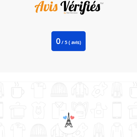
T-shirt femme col V Noël - Je veux une licorne par tunetoo
0
/
5
(
avis)