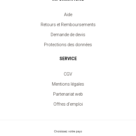
Aide
Retours et Remboursements
Demande de devis
Protections des données
Débardeur Sport Femme
SERVICE
à partir de 3.80 €
CGV
Mentions légales
Partenariat web
Offres d'emploi
Choisissez votre pays