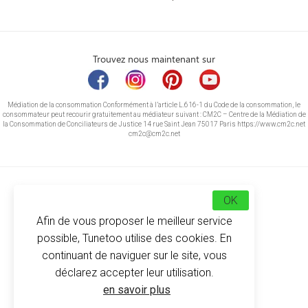
Trouvez nous maintenant sur
Médiation de la consommation Conformément à l’article L.616-1 du Code de la consommation, le
consommateur peut recourir gratuitement au médiateur suivant : CM2C – Centre de la Médiation de
la Consommation de Conciliateurs de Justice 14 rue Saint Jean 75017 Paris https://www.cm2c.net
cm2c@cm2c.net
OK
Afin de vous proposer le meilleur service
possible, Tunetoo utilise des cookies. En
continuant de naviguer sur le site, vous
déclarez accepter leur utilisation.
© Copyright 2026
-
Tunetoo
en savoir plus