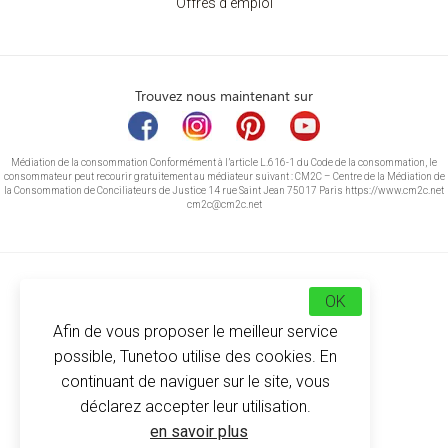
Offres d'emploi
Trouvez nous maintenant sur
Médiation de la consommation Conformément à l’article L.616-1 du Code de la consommation, le
consommateur peut recourir gratuitement au médiateur suivant : CM2C – Centre de la Médiation de
la Consommation de Conciliateurs de Justice 14 rue Saint Jean 75017 Paris https://www.cm2c.net
cm2c@cm2c.net
OK
Afin de vous proposer le meilleur service
possible, Tunetoo utilise des cookies. En
continuant de naviguer sur le site, vous
déclarez accepter leur utilisation.
© Copyright 2026
-
Tunetoo
en savoir plus