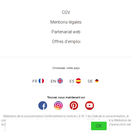
CGV
Mentions légales
Partenariat web
T-shirt Homme Bords Contrastés
à partir de 5.20 €
Offres d'emploi
Choisissez votre pays
FR
EN
ES
DE
Trouvez nous maintenant sur
Médiation de la consommation Conformément à l’article L.616-1 du Code de la consommation, le
consommateur peut recourir gratuitement au médiateur suivant : CM2C – Centre de la Médiation de
la Consommation de Conciliateurs de Justice 14 rue Saint Jean 75017 Paris https://www.cm2c.net
OK
cm2c@cm2c.net